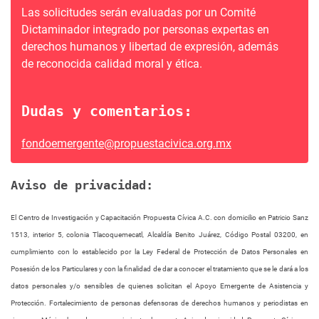
Las solicitudes serán evaluadas por un Comité
Dictaminador integrado por personas expertas en
derechos humanos y libertad de expresión, además
de reconocida calidad moral y ética.
Dudas y comentarios:
fondoemergente@propuestacivica.org.mx
Aviso de privacidad:
El Centro de Investigación y Capacitación Propuesta Cívica A.C. con domicilio en Patricio Sanz
1513, interior 5, colonia Tlacoquemecatl, Alcaldía Benito Juárez, Código Postal 03200, en
cumplimiento con lo establecido por la Ley Federal de Protección de Datos Personales en
Posesión de los Particulares y con la finalidad de dar a conocer el tratamiento que se le dará a los
datos personales y/o sensibles de quienes solicitan el Apoyo Emergente de Asistencia y
Protección. Fortalecimiento de personas defensoras de derechos humanos y periodistas en