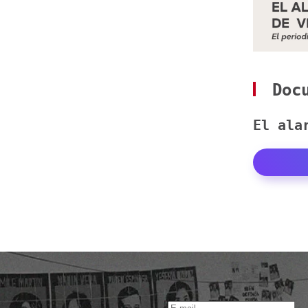
Docu
El ala