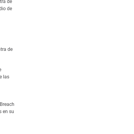
tra de
dio de
tra de
e
e las
 Breach
s en su