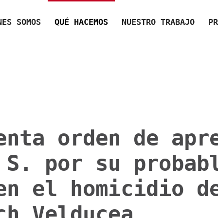
NES SOMOS
QUÉ HACEMOS
NUESTRO TRABAJO
PR
enta orden de apr
 S. por su probab
en el homicidio d
ch Velducea