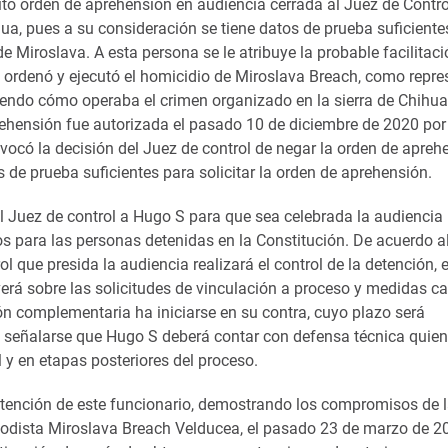
tó orden de aprehensión en audiencia cerrada al Juez de Contro
hua, pues a su consideración se tiene datos de prueba suficiente
e Miroslava. A esta persona se le atribuye la probable facilitac
ordenó y ejecutó el homicidio de Miroslava Breach, como repres
iendo cómo operaba el crimen organizado en la sierra de Chihu
rehensión fue autorizada el pasado 10 de diciembre de 2020 por 
evocó la decisión del Juez de control de negar la orden de apreh
de prueba suficientes para solicitar la orden de aprehensión.
el Juez de control a Hugo S para que sea celebrada la audiencia i
s para las personas detenidas en la Constitución. De acuerdo a
l que presida la audiencia realizará el control de la detención,
erá sobre las solicitudes de vinculación a proceso y medidas ca
ón complementaria ha iniciarse en su contra, cuyo plazo será
e señalarse que Hugo S deberá contar con defensa técnica quien
l y en etapas posteriores del proceso.
tención de este funcionario, demostrando los compromisos de 
riodista Miroslava Breach Velducea, el pasado 23 de marzo de 2