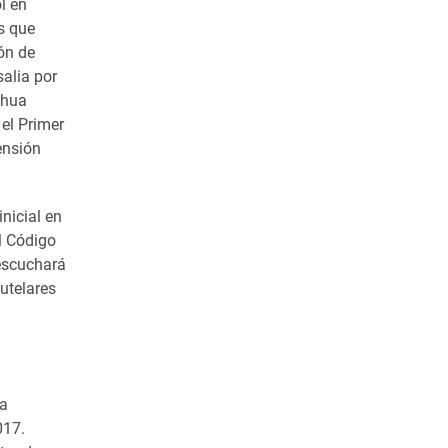
l en
s que
ión de
alia por
ahua
el Primer
ensión
nicial en
l Código
 escuchará
utelares
la
017.