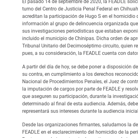
El pasado 14 de septiembre de 2020, la FEADLE solici
turno del Centro de Justicia Penal Federal en Chihua
acreditan la participación de Hugo S en el homicidio d
información al grupo de delincuencia organizada que 
sus investigaciones periodísticas que estaban expon
incluido el municipio de Chínipas. Dicha orden de ap
Tribunal Unitario del Decimoséptimo circuito, quien r
pues, a su consideración, la FEADLE cuenta con datos 
A partir del día de hoy, se debe poner a disposición d
su contra, en cumplimiento a los derechos reconocido
Nacional de Procedimientos Penales, el Juez de contro
la imputación de cargos por parte de FEADLE y resolv
que aseguren su participación, durante la investigaci
determinado al final de esta audiencia. Además, deb
representará sus intereses durante la audiencia inicia
Desde las organizaciones firmantes, saludamos la de
FEADLE en el esclarecimiento del homicidio de la pe