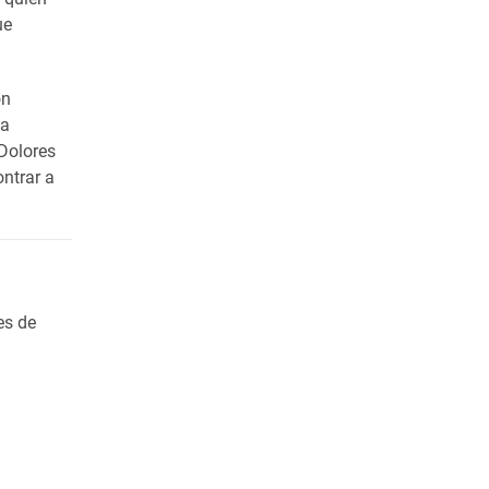
ue
on
ca
 Dolores
ontrar a
es de