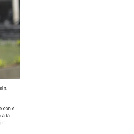
gán,
e con el
 a la
ar