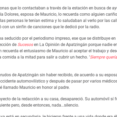
onas que lo contactaban a través de la estación en busca de ay
ría Dolores, esposa de Mauricio, lo recuerda como alguien cariñ
las personas le tenían estima y lo saludaban al verlo por las cal
ó con un sinfín de canciones que le dedicó por la radio.
aba seducido por el periodismo impreso, ese que se distribuye en
ección de
Sucesos
en La Opinión de Apatzingán porque nadie e
ún recuerda el entusiasmo de Mauricio al aceptar el trabajo y des
 comida a la mitad para salir a cubrir un hecho. ‘
Siempre quería
udos de Apatzingán sin haber recibido, de acuerdo a su esposa
cidente automovilístico y después de pasar por varios médico
é llamado Mauricio en honor al padre.
ayecto de la redacción a su casa, desapareció. Su automóvil sí f
iente pero, desde entonces, nada…silencio.
a está en secundaria, le hicieron frente a una vida donde era é