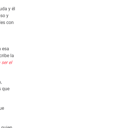
uda y él
oso y
les con
n esa
cribe la
 ser el
,
s que
ue
l quien