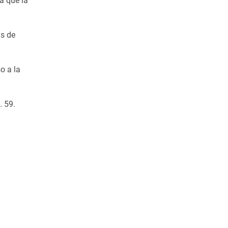
a que la
as de
o a la
. 59.