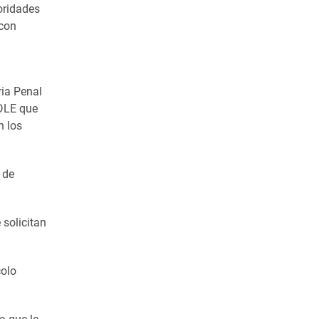
toridades
 con
ria Penal
ADLE que
n los
 de
 solicitan
colo