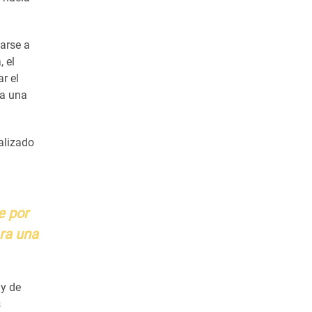
garse a
, el
r el
 a una
alizado
e por
ara una
 y de
s