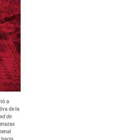
vió a
tiva de la
tad de
menazas
penal
a hacia