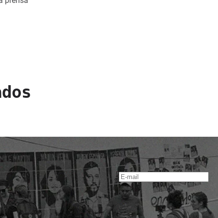
a prensa
ados