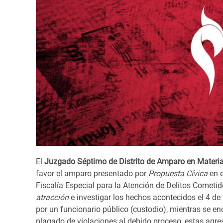
El
Juzgado Séptimo de Distrito de Amparo en Materia
favor el amparo presentado por
Propuesta Cívica
en 
Fiscalía Especial para la Atención de Delitos Cometid
atracción
e investigar los hechos acontecidos el 4 de
por un funcionario público (custodio), mientras se e
plagado de violaciones al debido proceso, estas agres