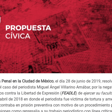
 Penal en la Ciudad de México
, el día 28 de junio de 2019, resol
el caso del periodista Miguel Ángel Villarino Arnábar, por la nega
os contra la Libertad de Expresión (
FEADLE
) de
ejercer su facul
 abril de 2018 en donde el periodista fue víctima de tortura y a
ncontraba en prisión preventiva con motivo de un procedimiento 
iones como represalia a su trabajo periodístico con línea crític