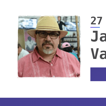
27
J
V