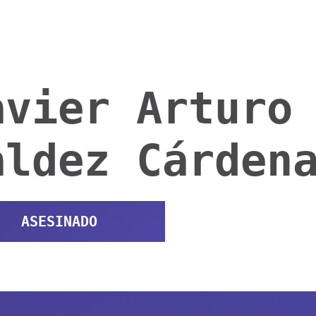
avier Arturo
aldez Cárden
ASESINADO