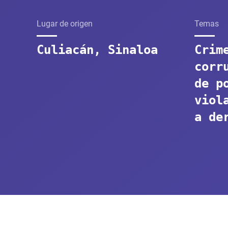
Lugar de origen
Temas
Culiacán, Sinaloa
Crim
corr
de p
viol
a de