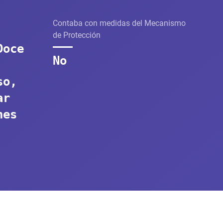
Contaba con medidas del Mecanismo
de Protección
Doce
No
so,
ar
nes