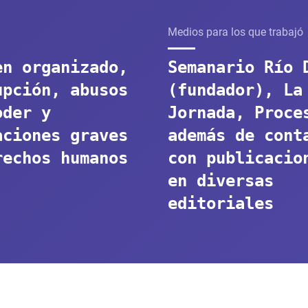
Medios para los que trabajó
en organizado,
Semanario Río 
upción, abusos
(fundador), La
oder y
Jornada, Proce
aciones graves
además de cont
rechos humanos
con publicacio
en diversas
editoriales