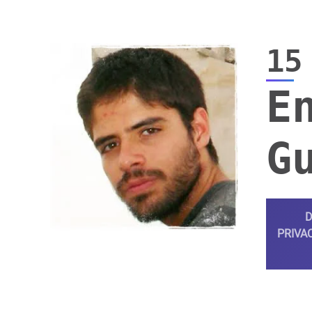
15
E
G
D
PRIVAC