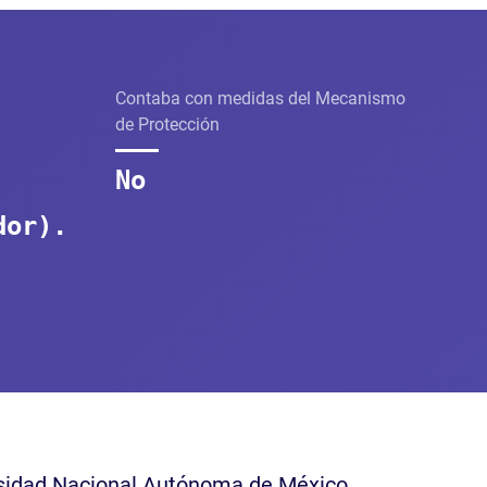
Contaba con medidas del Mecanismo
de Protección
No
dor).
ersidad Nacional Autónoma de México