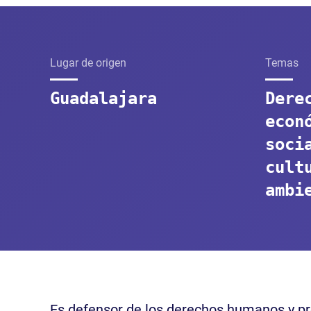
Lugar de origen
Temas
Guadalajara
Dere
econ
soci
cult
ambi
Es defensor de los derechos humanos y pr