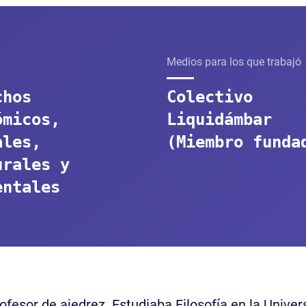
Medios para los que trabajó
chos
Colectivo
ómicos,
Liquidámbar
ales,
(Miembro funda
urales y
entales
ofesor de ajedrez. Estudiaba Filosofía en la Univ