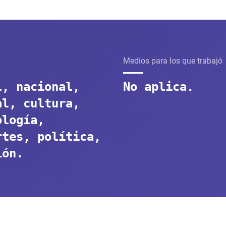
Medios para los que trabajó
l, nacional,
No aplica.
al, cultura,
ología,
rtes, política,
ión.