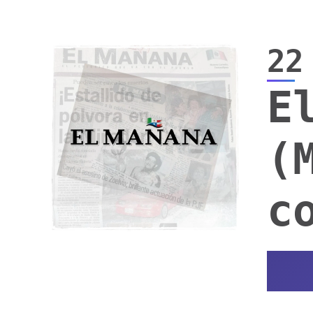
22
E
(
c