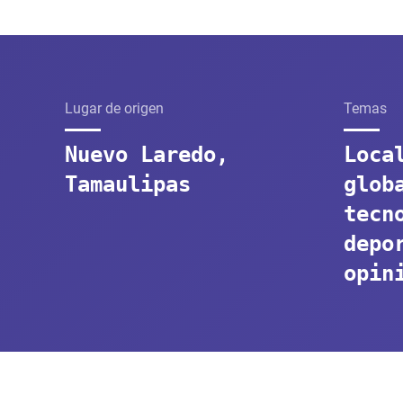
Lugar de origen
Temas
Nuevo Laredo,
Loca
Tamaulipas
glob
tecn
depo
opin