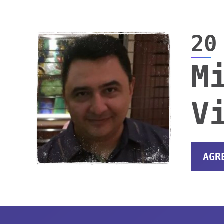
20
M
V
AGR