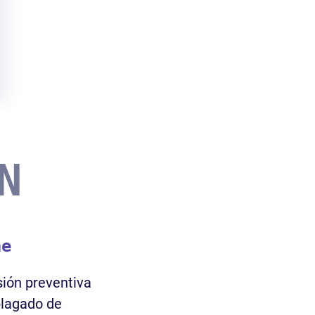
N
he
sión preventiva
 plagado de