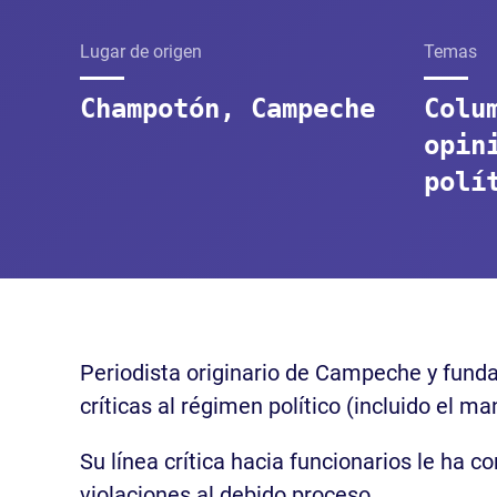
Lugar de origen
Temas
Champotón, Campeche
Colu
opin
polí
Periodista originario de Campeche y fundad
críticas al régimen político (incluido el
Su línea crítica hacia funcionarios le ha
violaciones al debido proceso.