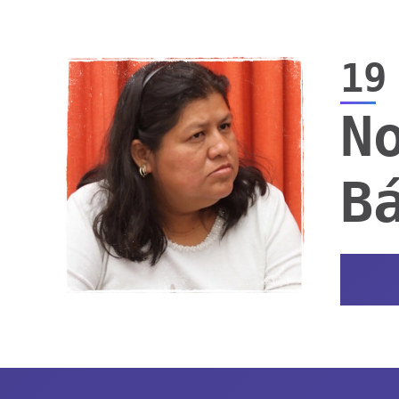
19
N
B