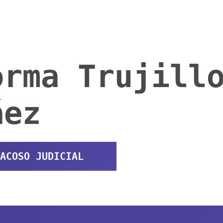
orma Trujill
áez
ACOSO JUDICIAL