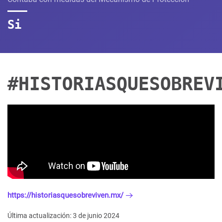
Si
#HISTORIASQUESOBREV
https://historiasquesobreviven.mx/
Última actualización: 3 de junio 2024