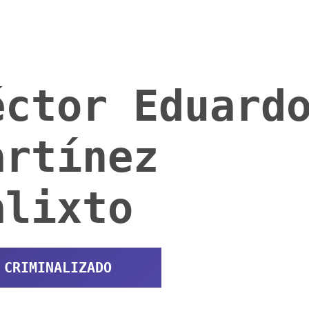
éctor Eduard
artínez
alixto
CRIMINALIZADO