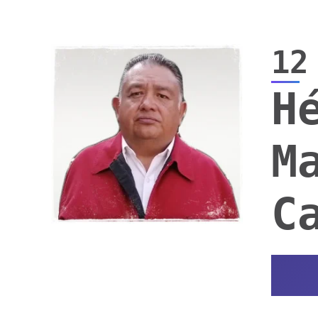
12
H
M
C