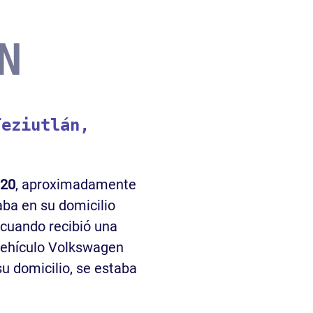
N
Teziutlán,
020
, aproximadamente
aba en su domicilio
 cuando recibió una
 vehículo Volkswagen
u domicilio, se estaba