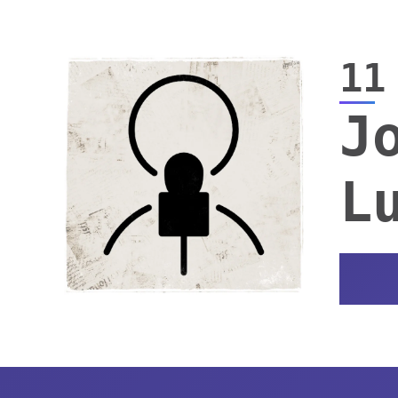
11
J
L