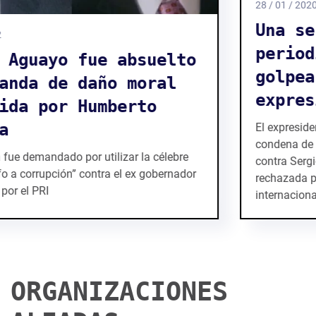
28 / 01 / 2020
Una sentencia contra un
periodista y académico
golpea la libertad de
expresión en México
El expresidente del PRI, Humberto Moreira, logra una
condena de medio millón de dólares por daño moral
contra Sergio Aguayo. La acusación ha sido
rechazada por numerosos organismos
internacional...
ORGANIZACIONES