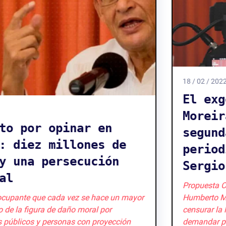
18 / 02 / 2022
El exgobernador Humberto
Moreira demanda por
segunda ocasión al
periodista y académico
Sergio Aguayo
Propuesta Cívica y ARTICLE 19 rechazan el actuar de
Humberto Moreira, quien nuevamente busca
censurar la libertad de expresión y vuelve a
demandar por daño moral a Sergio Aguayo, escritor,