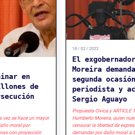
18 / 02 / 2022
El exgobernador Humberto
Moreira demanda por
segunda ocasión al
periodista y académico
Sergio Aguayo
Propuesta Cívica y ARTICLE 19 rechazan el actuar de
Humberto Moreira, quien nuevamente busca
censurar la libertad de expresión y vuelve a
demandar por daño moral a Sergio Aguayo, escritor,