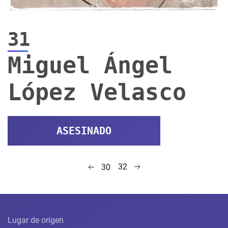
31
Miguel Ángel
López Velasco
ASESINADO
32
30
Lugar de origen