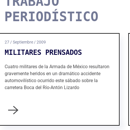
TRABAJO
PERIODÍSTICO
14 / Mayo / 2008
DESCUBREN A DISTRIBUIDOR
DE CARNE DE PERROS PARA
ABASTECER DE "TACOS"
NEGOCIOS DE ZAPOPAN
'Mata perros' surtía de carne fresca a taqueros