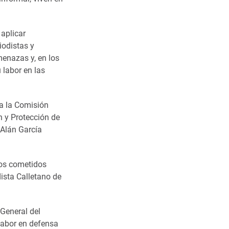
 aplicar
iodistas y
menazas y, en los
 labor en las
 a la Comisión
n y Protección de
 Alán García
tos cometidos
dista Calletano de
 General del
labor en defensa