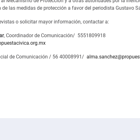
 al Mecanismo de Protección y a otras autoridades por la inefic
 de las medidas de protección a favor del periodista Gustavo S
revistas o solicitar mayor información, contactar a:
ar
, Coordinador de Comunicación/ 5551809918
opuestacivica.org.mx
ficial de Comunicación / 56 40008991/
alma.sanchez@propuest