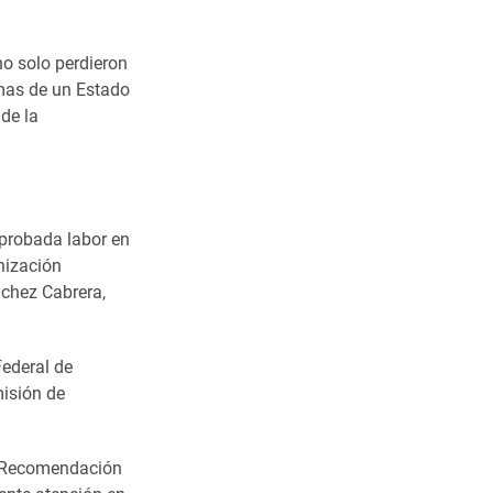
no solo perdieron
imas de un Estado
 de la
probada labor en
nización
chez Cabrera,
ederal de
isión de
a Recomendación