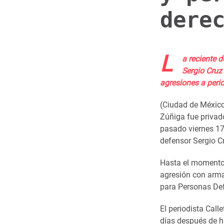
dere
L
a reciente 
Sergio Cruz
agresiones a peri
(Ciudad de México 
Zúñiga fue privado
pasado viernes 17
defensor Sergio Cr
Hasta el momento
agresión con arma
para Personas De
El periodista Cal
días después de h