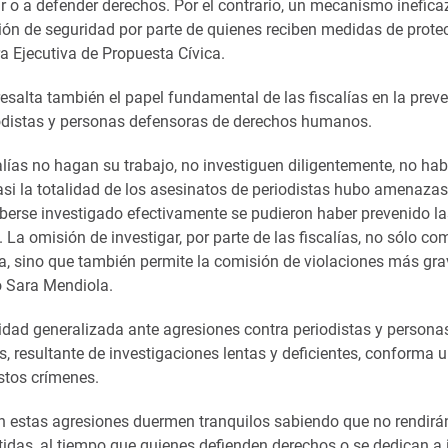
r o a defender derechos. Por el contrario, un mecanismo inefica
ión de seguridad por parte de quienes reciben medidas de protec
ra Ejecutiva de Propuesta Cívica.
esalta también el papel fundamental de las fiscalías en la prev
odistas y personas defensoras de derechos humanos.
calías no hagan su trabajo, no investiguen diligentemente, no 
asi la totalidad de los asesinatos de periodistas hubo amenaza
aberse investigado efectivamente se pudieron haber prevenido l
. La omisión de investigar, por parte de las fiscalías, no sólo c
cia, sino que también permite la comisión de violaciones más gr
ó Sara Mendiola.
idad generalizada ante agresiones contra periodistas y persona
resultante de investigaciones lentas y deficientes, conforma un
stos crímenes.
n estas agresiones duermen tranquilos sabiendo que no rendirá
idas, al tiempo que quienes defienden derechos o se dedican a 