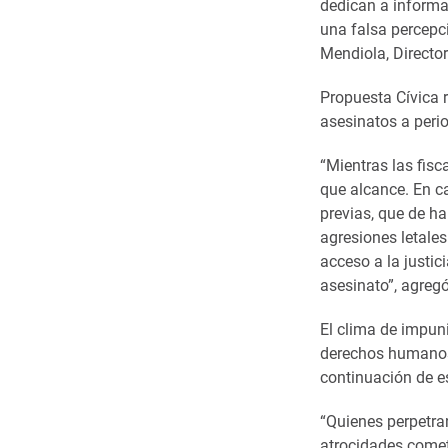
dedican a informa
una falsa percepc
Mendiola, Directo
Propuesta Cívica r
asesinatos a peri
“Mientras las fis
que alcance. En c
previas, que de h
agresiones letales
acceso a la justi
asesinato”, agreg
El clima de impun
derechos humanos, 
continuación de e
“Quienes perpetra
atrocidades comet