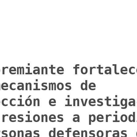
premiante fortalec
mecanismos de
ección e investiga
gresiones a period
rsonas defensoras 