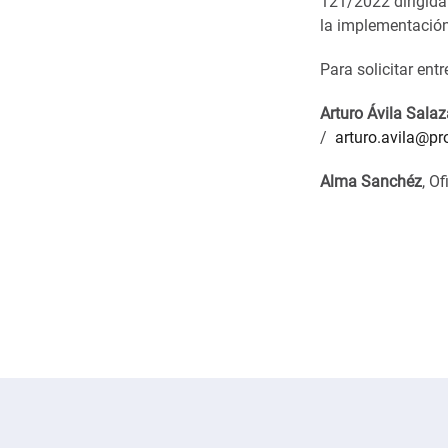
121/2022 dirigida
la implementación
Para solicitar ent
Arturo Ávila Salaz
/
arturo.avila@pr
Alma Sanchéz
, O