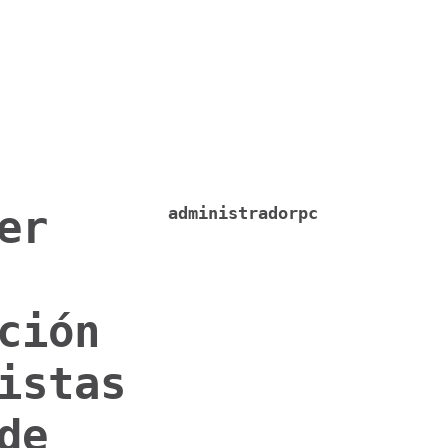
er
administradorpc
ción
istas
de