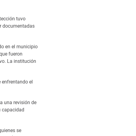
tección tuvo
ner documentadas
do en el municipio
 que fueron
o. La institución
e enfrentando el
 a una revisión de
u capacidad
quienes se