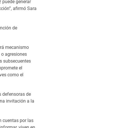
z puede generar
ción”, afirmó Sara
ención de
habrá mecanismo
s o agresiones
as subsecuentes
ompromete el
aves como el
s defensoras de
a invitación a la
n cuentas por las
informar, viven en