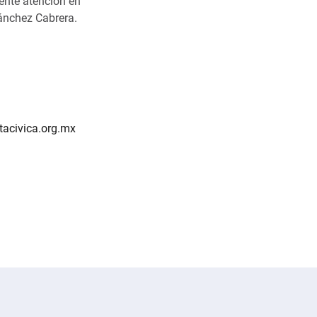
iente atención en
ánchez Cabrera.
acivica.org.mx