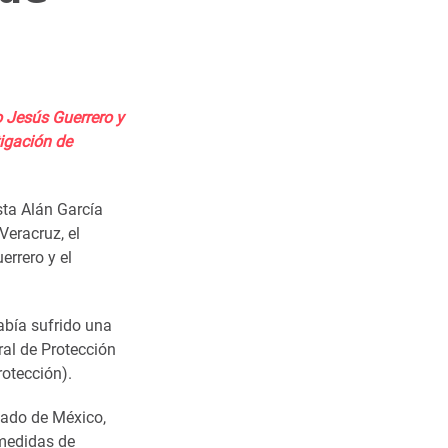
o Jesús Guerrero y
tigación de
sta Alán García
Veracruz, el
errero y el
bía sufrido una
al de Protección
otección).
tado de México,
 medidas de