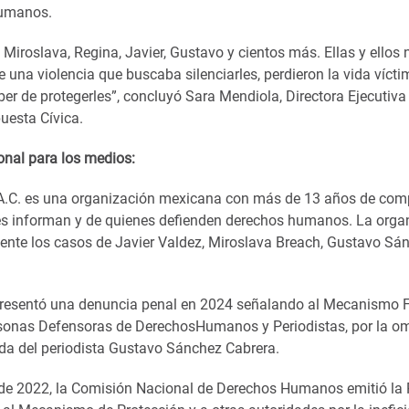
humanos.
, Miroslava, Regina, Javier, Gustavo y cientos más. Ellas y ellos 
 una violencia que buscaba silenciarles, perdieron la vida víct
ber de protegerles”, concluyó Sara Mendiola, Directora Ejecutiva
puesta Cívica.
onal para los medios:
 A.C. es una organización mexicana con más de 13 años de com
s informan y de quienes defienden derechos humanos. La orga
te los casos de Javier Valdez, Miroslava Breach, Gustavo Sán
presentó una denuncia penal en 2024 señalando al Mecanismo F
sonas Defensoras de DerechosHumanos y Periodistas, por la om
ida del periodista Gustavo Sánchez Cabrera.
o de 2022, la Comisión Nacional de Derechos Humanos emitió l