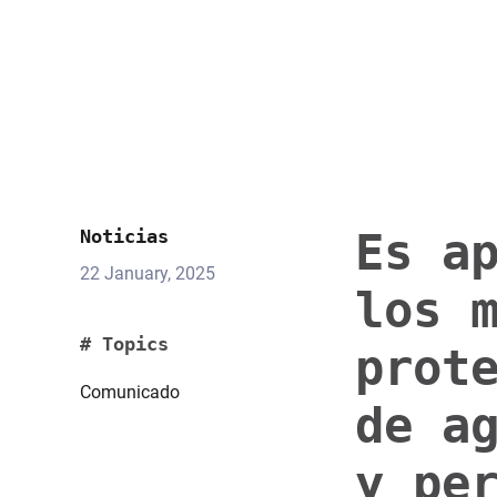
Es a
Noticias
22 January, 2025
los 
# Topics
prot
Comunicado
de a
y pe