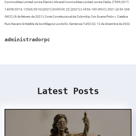
Commodities Limited contra Dlamini; Mineral Commodities Limited contra Clarke, (7595/2017;
14658/2016; 12543/2016) [2021] ZAWCHC 22; [2021] 2 All SA 183 (WCC); 2021 (4) SA 268
(WCC) (9 de febrero de 2021); Corte Constitucional de Colombia, Ciro Guerra Picón v. Catalina
Ruiz-Navarro & Matilde de los Milagros Londoño, Sentencia T-452/22, 12 de diciembre de 2022.
administradorpc
Latest Posts