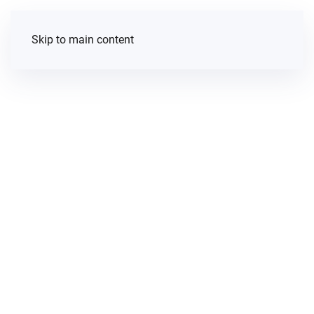
Skip to main content
Memorias
que hablan
Documentar, compartir, aprender y generar
memoria. Esta sección de nuestro sitio web
está dedicada a la documentación de acciones
legales, investigaciones, incidencia y material
que Propuesta Cívica realiza con cada
periodista o persona defensora de derechos