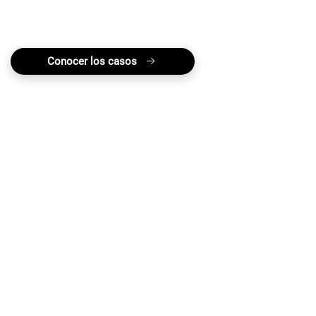
humanos que representa legalmente en la
búsqueda de justicia en México.
Conocer los casos