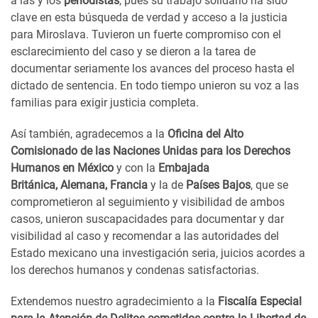
a
las y los
periodistas
,
pues
su trabajo solidario ha sido
clave en esta búsqueda de verdad y acceso a la justicia
para Miroslava. Tuvieron un fuerte compromiso con el
esclarecimiento de
l
caso y se dieron a la tarea de
documentar seriamente los avances
del
proceso hasta el
dictado de sentencia. En todo tiempo unieron su voz a las
familias para exigir justicia completa.
Así también, agradecemos a la
Oficina del Alto
Comisionado de las Naciones Unidas para los Derechos
Humanos en México
y con la
Embajada
Británica,
Alemana, Francia
y la de
Países Bajos
, que se
comprometieron al seguimiento y visibilidad de ambos
casos, unieron sus
capacidades para documentar y dar
visibilidad al caso y recomendar a las autoridades del
Estado mexicano
una
investigaci
ón
seria, juicios acordes a
los derechos humanos y condenas satisfactorias.
Extendemos nuestro agradecimiento a la
Fiscalía Especial