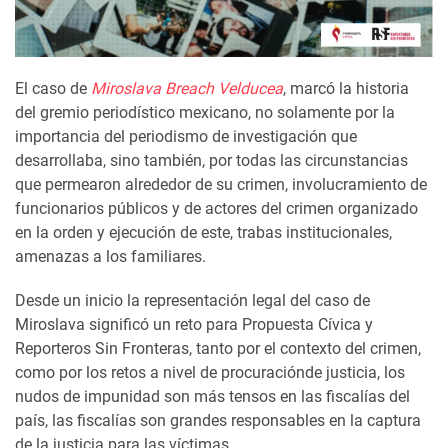
El caso de
Mirosla
va
Breach
Velducea
, marcó la historia
del gremio periodístico mexicano, no solamente por la
importancia del periodismo
de investigación
que
desarrollaba, sino también, por todas las circunstancias
que permea
ron
alrededor de su crimen, involucramiento de
funcionarios públicos y de actores del crimen organizado
en la orden y ejecución
de este
, trabas institucionales,
amenazas a los familiares
.
Desde un inicio la representación legal del caso de
Miroslava significó un reto para Propuesta Cívica y
Reporteros Sin Fronteras, tanto por
el contexto
del crimen,
como por los retos a nivel de procuración
de justicia, los
nudos de impunidad son más tensos en las fiscalías del
país, las fiscalías son grandes responsables en la captura
de la justicia para las víctimas.