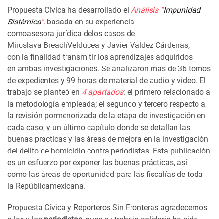
Propuesta Cívica ha desarrollado el
Análisis “
Impunidad
Sistémica
”,
basad
a en su experiencia
como
asesor
a
jurídic
a
de
l
os
caso
s
de
Miroslava
Breach
Velducea
y Javier Valdez Cárdenas,
con
la
finalidad transmitir los aprendizajes adquiridos
en
ambas
investigaci
ones
. S
e analizaron más de 36 tomos
de expedientes y 99 horas de material de audio y video. El
trabajo se planteó en
4 apartados
: el primero relacionado a
la metodología empleada
;
el segundo y tercero respecto a
la revisión pormenorizada de
la etapa de
investigación
en
cada caso,
y un último capítulo donde se detallan las
buenas prácticas y las áreas de mejora en la investigación
del
delito de homicidio contra periodistas.
Esta publicación
e
s un esfuerzo por exponer las buenas
prácticas,
así
como
las áreas de oportunidad para las fiscalías de toda
la
República
mexicana
.
Propuesta
C
ívica
y R
eporteros
S
in
F
ronteras
agradecemos