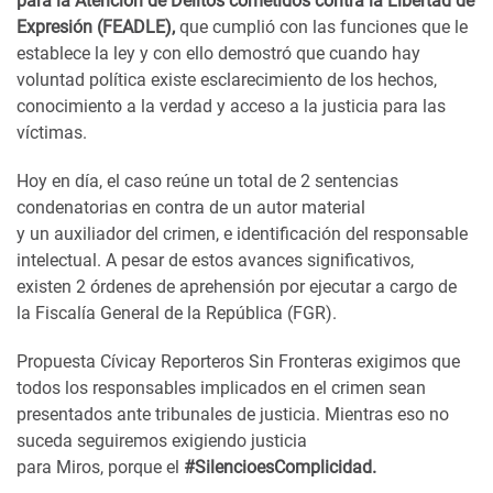
para la Atención de Delitos cometidos contra la Libertad de
Expresión (FEADLE),
que
cumplió con las funciones que le
establece la ley y con ello demostró que cuando hay
voluntad política existe esclarecimiento de los hechos,
conocimiento a la verdad y acceso a la justicia para las
víctimas.
Hoy en día
,
el
caso reúne un total de 2 sentencias
condenatorias en contra de
un
autor material
y
un
auxilia
dor
del crimen, e identificación del responsable
intelectual. A pesar de estos avances significativos,
existen
2
órdenes de aprehensión por ejecutar
a cargo de
la
Fiscalía General
de la República (FGR).
P
ropuesta
C
ívica
y R
eporteros
S
in
F
ronteras
exigimos que
todos los responsables implicados en el crimen sean
presentados ante tribunales de justicia. Mientras eso no
suceda seguiremos
exigiendo justicia
para
Miros
,
porque
el
#SilencioesComplicidad.