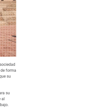
 sociedad
s de forma
 que su
ara su
 al
bajo.