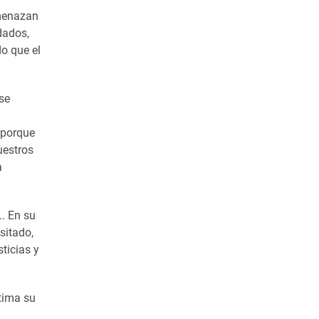
amenazan
dados,
o que el
se
 porque
uestros
a
. En su
sitado,
ticias y
stima su