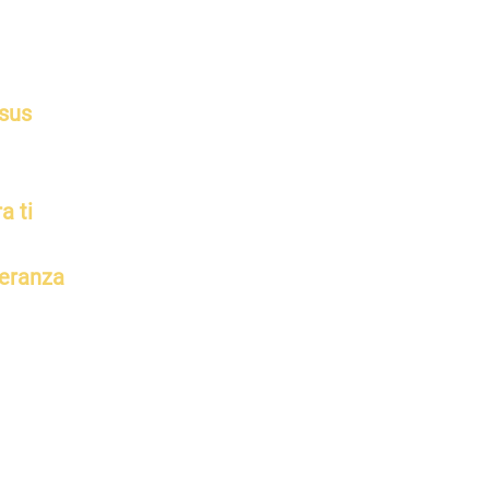
 sus
a ti
peranza