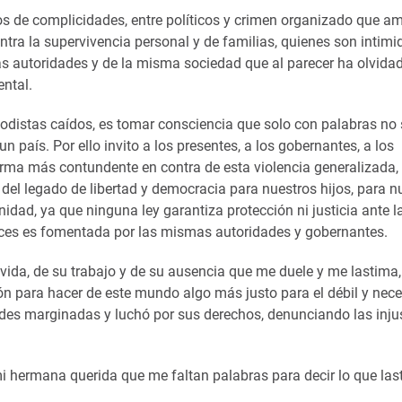
mos de complicidades, entre políticos y crimen organizado que 
ntra la supervivencia personal y de familias, quienes son intimi
as autoridades y de la misma sociedad que al parecer ha olvidad
ntal.
riodistas caídos, es tomar consciencia que solo con palabras no 
 país. Por ello invito a los presentes, a los gobernantes, a los
 forma más contundente en contra de esta violencia generalizada,
del legado de libertad y democracia para nuestros hijos, para n
dad, ya que ninguna ley garantiza protección ni justicia ante l
veces es fomentada por las mismas autoridades y gobernantes.
da, de su trabajo y de su ausencia que me duele y me lastima,.
n para hacer de este mundo algo más justo para el débil y nece
des marginadas y luchó por sus derechos, denunciando las injus
 mi hermana querida que me faltan palabras para decir lo que la